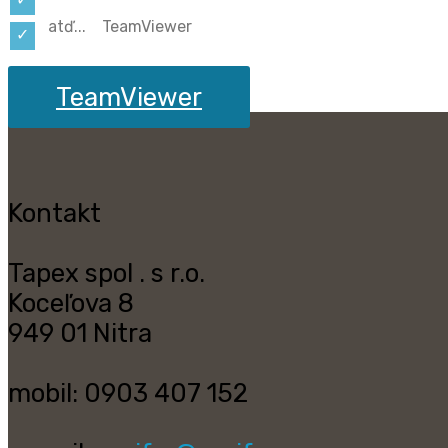
atď... TeamViewer
TeamViewer
Kontakt
Tapex spol . s r.o.
Koceľova 8
949 01 Nitra
mobil: 0903 407 152