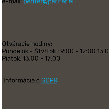
e-mail:
perifer@perifer.eu
Otváracie hodiny:
Pondelok - Štvrtok : 9:00 - 12:00 13:
Piatok: 13:00 - 17:00
Informácie o
GDPR