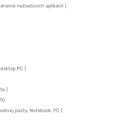
nenie nežiadúcich aplikácií )
esktop PC )
te )
10
ivej pasty, Notebook, PC )