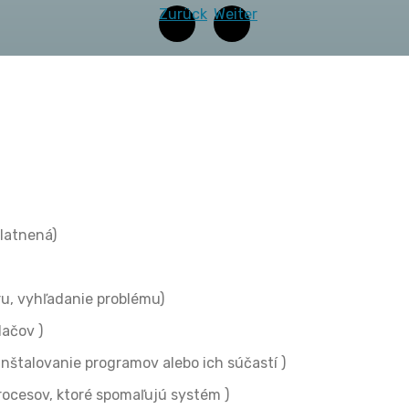
Zurück
Weiter
platnená)
u, vyhľadanie problému)
ačov )
štalovanie programov alebo ich súčastí )
cesov, ktoré spomaľujú systém )