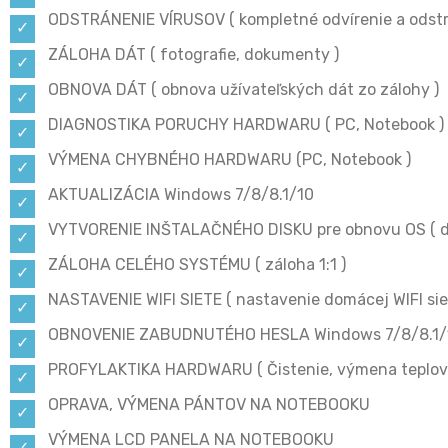
ODSTRÁNENIE VÍRUSOV ( kompletné odvírenie a odstrá
ZÁLOHA DÁT ( fotografie, dokumenty )
OBNOVA DÁT ( obnova užívateľských dát zo zálohy )
DIAGNOSTIKA PORUCHY HARDWARU ( PC, Notebook )
VÝMENA CHYBNÉHO HARDWARU (PC, Notebook )
AKTUALIZÁCIA Windows 7/8/8.1/10
VYTVORENIE INŠTALAČNÉHO DISKU pre obnovu OS ( d
ZÁLOHA CELÉHO SYSTÉMU ( záloha 1:1 )
NASTAVENIE WIFI SIETE ( nastavenie domácej WIFI sie
OBNOVENIE ZABUDNUTÉHO HESLA Windows 7/8/8.1/
PROFYLAKTIKA HARDWARU ( Čistenie, výmena teplovod
OPRAVA, VÝMENA PÁNTOV NA NOTEBOOKU
VÝMENA LCD PANELA NA NOTEBOOKU