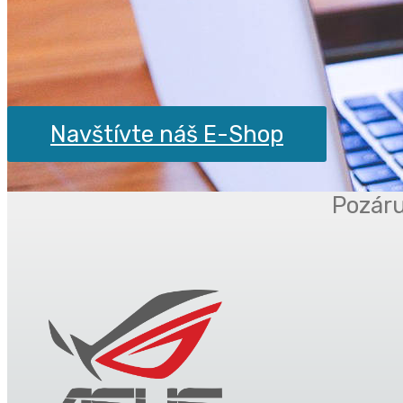
Navštívte náš E-Shop
Pozáru